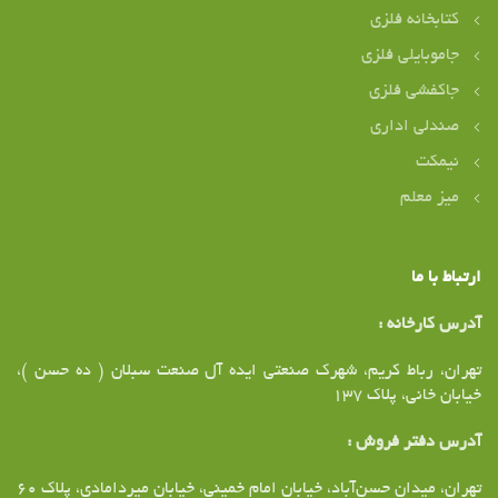
کتابخانه فلزی
جاموبایلی فلزی
جاکفشی فلزی
صندلی اداری
نیمکت
میز معلم
ارتباط با ما
آدرس کارخانه :
تهران، رباط کریم، شهرک صنعتی ایده آل صنعت سبلان ( ده حسن )،
خیابان خانی، پلاک ۱37
آدرس دفتر فروش :
تهران،‌ میدان حسن‌آباد، خیابان امام خمینی، خیابان میردامادی، پلاک ۶۰