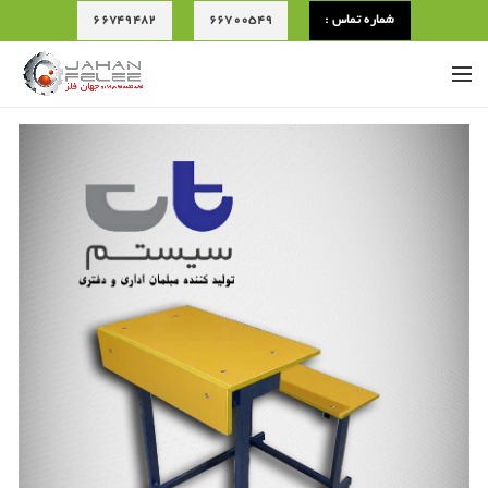
شماره تماس :
66700549
66749482