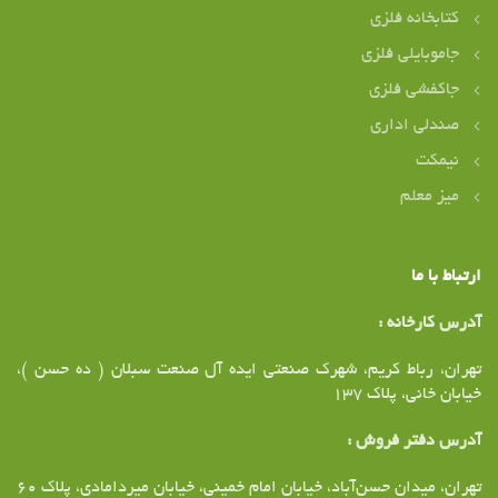
کتابخانه فلزی
جاموبایلی فلزی
جاکفشی فلزی
صندلی اداری
نیمکت
میز معلم
ارتباط با ما
آدرس کارخانه :
تهران، رباط کریم، شهرک صنعتی ایده آل صنعت سبلان ( ده حسن )،
خیابان خانی، پلاک ۱37
آدرس دفتر فروش :
تهران،‌ میدان حسن‌آباد، خیابان امام خمینی، خیابان میردامادی، پلاک ۶۰