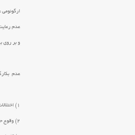
ارگونومی ع
عدم رعایت
و بر روی ب
عدم بکارگ
۱) اختلالات اسکلتی _ عضلانی
۲) وقوع حوادث