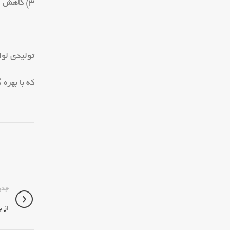
۳) کاهش انرژی و فعالیت
تولیدی لوا
که با بهره
جدی
از ب